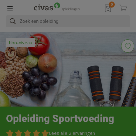
In het kort
Na afronding
Programma
Diploma & Accre
hbo-niveau
Opleiding Sportvoeding
Lees alle 2 ervaringen