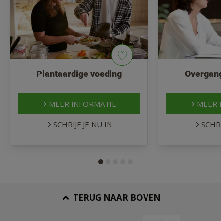
Plantaardige voeding
Overgang
MEER INFORMATIE
MEER 
SCHRIJF JE NU IN
SCHRI
TERUG NAAR BOVEN