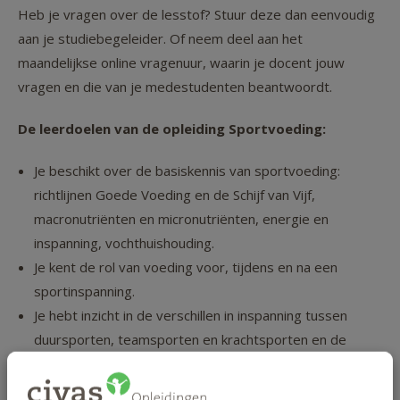
Heb je vragen over de lesstof? Stuur deze dan eenvoudig
aan je studiebegeleider. Of neem deel aan het
maandelijkse online vragenuur, waarin je docent jouw
vragen en die van je medestudenten beantwoordt.
De leerdoelen van de opleiding Sportvoeding:
Je beschikt over de basiskennis van sportvoeding:
richtlijnen Goede Voeding en de Schijf van Vijf,
macronutriënten en micronutriënten, energie en
inspanning, vochthuishouding.
Je kent de rol van voeding voor, tijdens en na een
sportinspanning.
Je hebt inzicht in de verschillen in inspanning tussen
duursporten, teamsporten en krachtsporten en de
invloed daarvan op de voedingsadviezen.
Je hebt kennis van sportvoeding voor jeugdsporters,