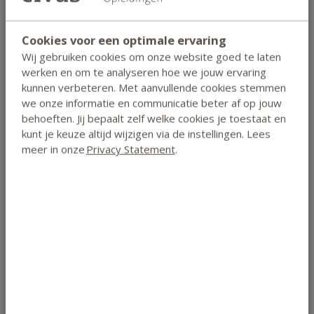
oudere sporters en vegetarische sporters.
Je kunt voedingsadviezen voor de sporter formuleren
Cookies voor een optimale ervaring
afgestemd op de specifieke inspanning die zijn sporttak
Wij gebruiken cookies om onze website goed te laten
vereist met als doel een betere gezondheid en betere
werken en om te analyseren hoe we jouw ervaring
sportprestaties.
kunnen verbeteren. Met aanvullende cookies stemmen
we onze informatie en communicatie beter af op jouw
Je hebt kennis van gewichtsmanagement,
behoeften. Jij bepaalt zelf welke cookies je toestaat en
gewichtsklassesport en eetproblemen in de sport.
kunt je keuze altijd wijzigen via de instellingen. Lees
Je kent de effecten van alcohol op het lichaam en de
meer in onze
Privacy Statement
.
invloed van alcohol op sportprestaties.
Je hebt kennis van de invloed die voeding, diabetes en
sport op elkaar hebben.
Je begrijpt hoe inspanning maag-darmklachten kan
veroorzaken en hoe dit met juiste adviezen
ondervangen kan worden.
Je hebt kennis van specifieke sportvoedingsproducten, -
supplementen en diëten en hoe deze op een
verantwoorde manier gebruikt kunnen worden.