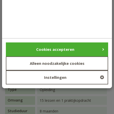
Accreditaties
- BGN (Beroepsvereniging
je het Civas-diploma Sportvoeding.
Gewichtsconsulenten Nederland): 60
punten
Lees meer
- CAT
- KTNO: 9.5 ECTS punten
- Platform CGZ
Cookies accepteren
Studieduur & Kosten
Alleen noodzakelijke cookies
Methode
thuisstudie
Instellingen
Niveau
hbo-niveau
Type
Opleiding
Omvang
15 lessen en 1 praktijkopdracht
Studieduur
8 maanden