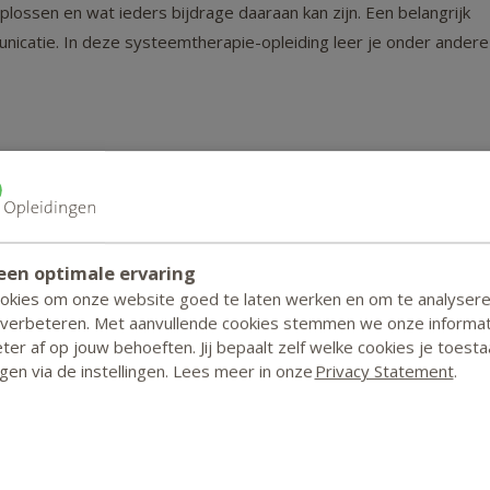
plossen en wat ieders bijdrage daaraan kan zijn. Een belangrijk
unicatie. In deze systeemtherapie-opleiding leer je onder andere
n gezinnen
een optimale ervaring
ookies om onze website goed te laten werken en om te analyser
voudig aan je studiebegeleider. Of neem deel aan het
 verbeteren. Met aanvullende cookies stemmen we onze informat
er af op jouw behoeften. Jij bepaalt zelf welke cookies je toesta
ouw vragen en die van je medestudenten beantwoordt.
zigen via de instellingen. Lees meer in onze
Privacy Statement
.
kt.