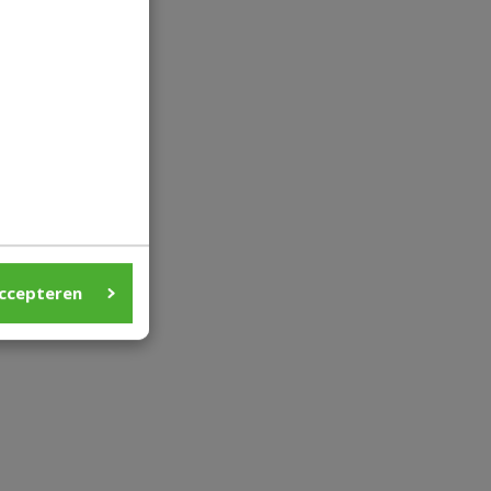
t
.
ccepteren