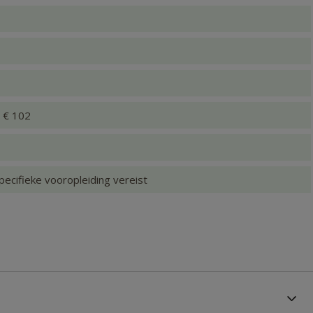
x € 102
pecifieke vooropleiding vereist