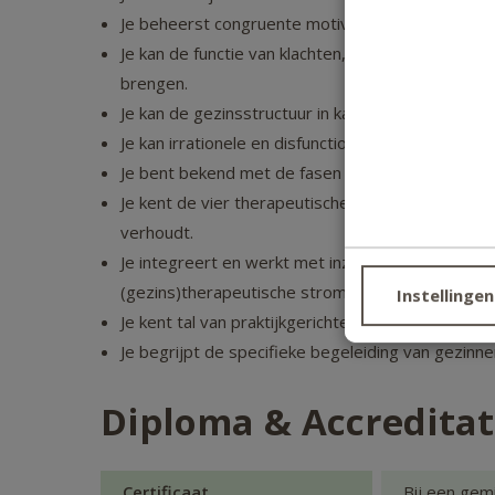
Je beheerst congruente motivatietechnieken en 
Je kan de functie van klachten, bekrachtigingspat
brengen.
Je kan de gezinsstructuur in kaart brengen en de
Je kan irrationele en disfunctionele gedachten e
Je bent bekend met de fasen van een therapeutisc
Je kent de vier therapeutische referentiekaders 
verhoudt.
Je integreert en werkt met inzichten, houdingen, 
(gezins)therapeutische stromingen.
Instellingen
Je kent tal van praktijkgerichte interventies die
Je begrijpt de specifieke begeleiding van gezinne
Diploma & Accreditat
Certificaat
Bij een gem