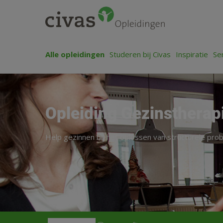
Alle opleidingen
Studeren bij Civas
Inspiratie
Se
Opleiding Gezinstherap
Help gezinnen bij het oplossen van structurele pro