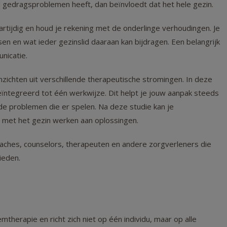
nd gedragsproblemen heeft, dan beïnvloedt dat het hele gezin.
partijdig en houd je rekening met de onderlinge verhoudingen. Je
n en wat ieder gezinslid daaraan kan bijdragen. Een belangrijk
nicatie.
ichten uit verschillende therapeutische stromingen. In deze
geïntegreerd tot één werkwijze. Dit helpt je jouw aanpak steeds
de problemen die er spelen. Na deze studie kan je
t met het gezin werken aan oplossingen.
coaches, counselors, therapeuten en andere zorgverleners die
ieden.
therapie en richt zich niet op één individu, maar op alle