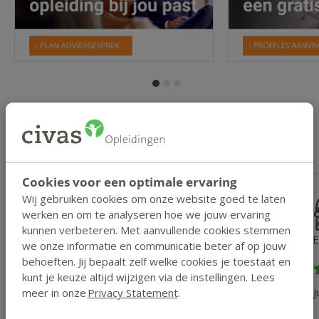
Civas scoort een 9.1
Cookies voor een optimale ervaring
Wij gebruiken cookies om onze website goed te laten
werken en om te analyseren hoe we jouw ervaring
kunnen verbeteren. Met aanvullende cookies stemmen
Wienke Homan
we onze informatie en communicatie beter af op jouw
behoeften. Jij bepaalt zelf welke cookies je toestaat en
kunt je keuze altijd wijzigen via de instellingen. Lees
15 juni 2026
14 j
meer in onze
Privacy Statement
.