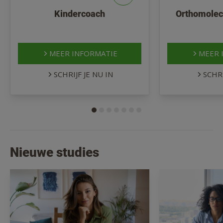
Kindercoach
Orthomolecu
MEER INFORMATIE
MEER 
SCHRIJF JE NU IN
SCHRI
Nieuwe studies