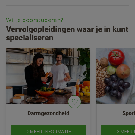
Wil je doorstuderen?
Vervolgopleidingen waar je in kunt
specialiseren
Darmgezondheid
Spor
MEER INFORMATIE
MEER 