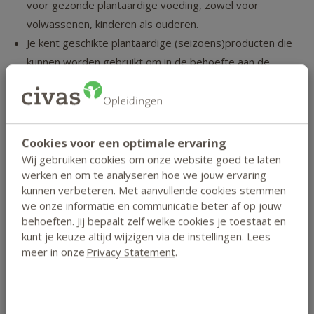
voor gezonde plantaardige voeding, zowel voor
volwassenen, kinderen als ouderen.
Je kent geschikte plantaardige (seizoens)producten die
kunnen worden gebruikt om in de behoefte aan de
macro- en micronutriënten te voorzien.
Je kan volwaardige plantaardige maaltijden, dagmenu’s
en voedingsadviezen samenstellen en deze aanpassen
naar de mate waarin de cliënt plantaardig eet.
Cookies voor een optimale ervaring
Je kan een anamnese met een cliënt uitvoeren, een
Wij gebruiken cookies om onze website goed te laten
werken en om te analyseren hoe we jouw ervaring
intakegesprek houden en antropometrische metingen
kunnen verbeteren. Met aanvullende cookies stemmen
verrichten.
we onze informatie en communicatie beter af op jouw
Je kan het voedings(gedrag)patroon van de cliënt in
behoeften. Jij bepaalt zelf welke cookies je toestaat en
kaart brengen.
kunt je keuze altijd wijzigen via de instellingen. Lees
Je kan een voedingsanalyse uitvoeren en de resultaten
meer in onze
Privacy Statement
.
hiervan interpreteren.
Je kan een begeleidingsplan en -traject opstellen dat
aangepast is aan de vraag en situatie van de cliënt.