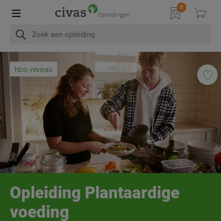
In het kort
Na afronding
Programma
Diploma & Accre
hbo-niveau
Opleiding Plantaardige
voeding