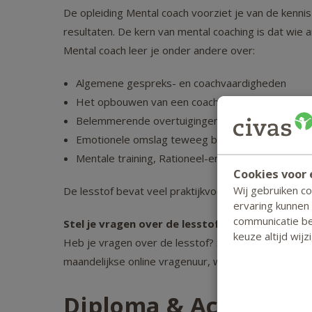
De opleiding Mental coach voorziet je van de kennis
resultaten. De kern van mental coaching is dat wie 
Mental coach leer je onder andere over:
Algemene gespreks- en coachvaardigheden
Het opbouwen van een coachrelatie
Belemmerende overtuigingen kritisch tegen het l
Emotionele omslag teweeg brengen
Mentale training, Rationeel-emotieve therapie e
Cookies voor 
Wij gebruiken c
De lesstof bevat veel praktijkvoorbeelden en studi
ervaring kunnen
communicatie bet
Stel je vragen over de lesstof
keuze altijd wij
Heb je vragen over de lesstof? Stuur deze dan een
maandelijkse online vragenuur, waarin je docent j
Diploma & Accreditat