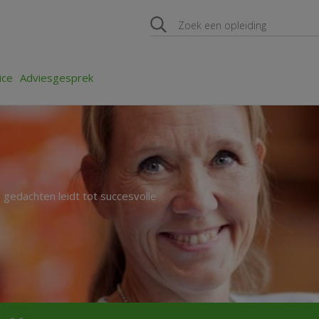
ice
Adviesgesprek
gedachten leidt tot succesvolle