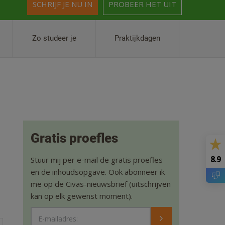
SCHRIJF JE NU IN
PROBEER HET UIT
Zo studeer je
Praktijkdagen
Gratis proefles
8.9
Stuur mij per e-mail de gratis proefles
en de inhoudsopgave. Ook abonneer ik
me op de Civas-nieuwsbrief (uitschrijven
kan op elk gewenst moment).
E-mailadres: