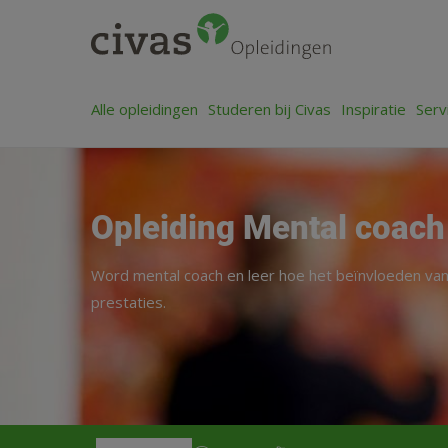
Alle opleidingen
Studeren bij Civas
Inspiratie
Serv
Opleiding Mental coach
Word mental coach en leer hoe het beïnvloeden van 
prestaties.