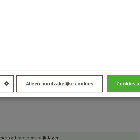
iddelde score van 5,5 of hoger voor het ingezonden huiswerk
certificaat van deelname downloaden in je studentenportaal.
iddelde score van 5,5 of hoger voor het ingezonden huiswerk
oende voor de thuis af te leggen examens ontvang je het
ma Mental coach.
epsvereniging Gewichtsconsulenten Nederland): 60 punten
Alleen noodzakelijke cookies
Cookies a
eer
ECTS punten
CGZ
 met optionele praktijkdagen