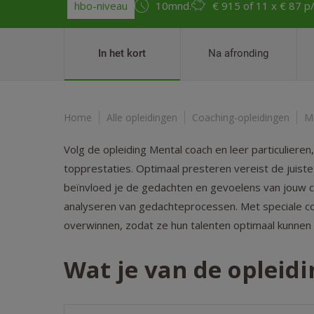
hbo-niveau
10mnd.
€ 915
of 11 x € 87 p
In het kort
Na afronding
Home
Alle opleidingen
Coaching-opleidingen
M
Volg de opleiding Mental coach en leer particulier
topprestaties. Optimaal presteren vereist de juiste
beïnvloed je de gedachten en gevoelens van jouw c
analyseren van gedachteprocessen. Met speciale co
overwinnen, zodat ze hun talenten optimaal kunnen
Wat je van de opleid