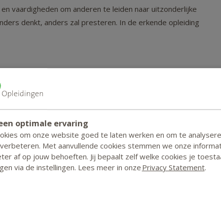
 en vaardigheden om anderen te leiden naar uitzonderlijke
anders denkt, anders zal presteren. In de erkende opleiding
icht houden
n oplossingsgericht coachen
een optimale ervaring
ookies om onze website goed te laten werken en om te analyser
eopdrachten die je leerproces ondersteunen.
 verbeteren. Met aanvullende cookies stemmen we onze informat
er af op jouw behoeften. Jij bepaalt zelf welke cookies je toesta
zigen via de instellingen. Lees meer in onze
Privacy Statement
.
voudig aan je studiebegeleider. Of neem deel aan het
ouw vragen en die van je medestudenten beantwoordt.
ies