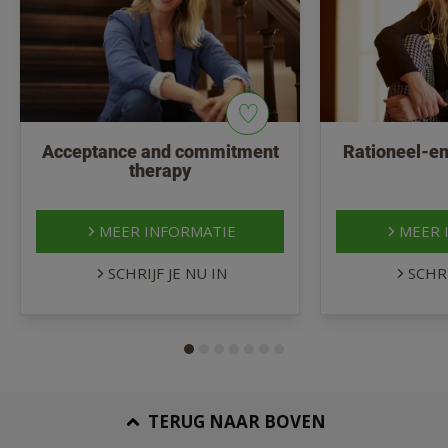
Acceptance and commitment
Rationeel-em
therapy
MEER INFORMATIE
MEER 
SCHRIJF JE NU IN
SCHRI
TERUG NAAR BOVEN