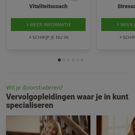
Vitaliteitscoach
Stress
MEER INFORMATIE
MEER 
SCHRIJF JE NU IN
SCHRI
Wil je doorstuderen?
Vervolgopleidingen waar je in kunt
specialiseren