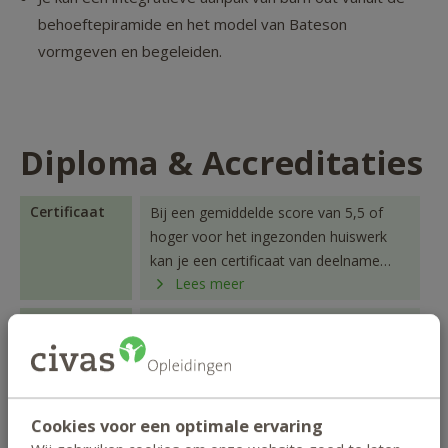
behoeftepiramide en het model van Bateson
vormgeven en begeleiden.
Diploma & Accreditaties
Certificaat
Bij een gemiddelde score van 5,5 of
hoger voor het ingezonden huiswerk
kan je een certificaat van deelname
Lees meer
downloaden in je studentenportaal.
Diploma
bij een gemiddelde score van 5,5 of
hoger voor het ingezonden huiswerk en
een voldoende voor de thuis af te
Lees meer
leggen examen ontvang je het Civas-
diploma Allround burn-out coach.
Cookies voor een optimale ervaring
Accreditaties
- ABvC (Algemene Beroepsvereniging