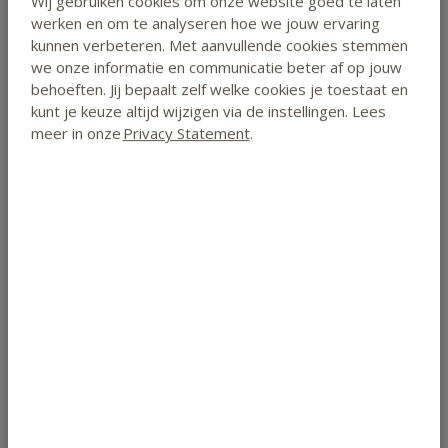
Wij gebruiken cookies om onze website goed te laten
voor Counselling): 37 PE-punten
werken en om te analyseren hoe we jouw ervaring
- BATC
kunnen verbeteren. Met aanvullende cookies stemmen
Lees meer
- VBAG
we onze informatie en communicatie beter af op jouw
- CAT
behoeften. Jij bepaalt zelf welke cookies je toestaat en
- KTNO: 3 ECTS punten
kunt je keuze altijd wijzigen via de instellingen. Lees
meer in onze
Privacy Statement
.
- Platform CGZ
Studieduur & Kosten
Methode
thuisstudie met optionele
praktijkdagen
Niveau
hbo-niveau
Type
Studiepakket
Omvang
20 lessen
Studieduur
10 maanden