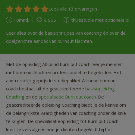
Lees alle 13 ervaringen
10mnd.
€ 965
thuisstudie met optionele prak
Leer alles over de basisprincipes van coaching én over de
doelgerichte aanpak van burnout klachten.
Met de opleiding Allround burn out coach leer je mensen
met burn out klachten professioneel te begeleiden. Het
aantrekkelijk geprijsde studiepakket Allround burn out
coach bestaat uit de geaccrediteerde
basisopleiding
Coaching
en de
specialisatie Burn out coach
. De
geaccrediteerde opleiding Coaching biedt je de kennis om
de belangrijkste vaardigheden van coaching onder de knie
te krijgen. De specialisatieopleiding tot Burn out coach
leert je vervolgens hoe je cliënten begeleidt bij het