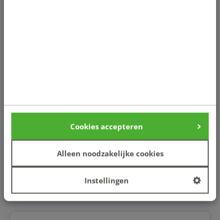
Ireen Leefstijl Coaching
★
★
★
★
☆
4 / 5
Snelle reacties bij vragen. Examen ging professioneel
er aan toe.
Leandra
Cookies accepteren
★
★
★
★
☆
4 / 5
Alleen noodzakelijke cookies
Goede ervaring. Denken mee met de Student. Zeker
Instellingen
aan te raden.