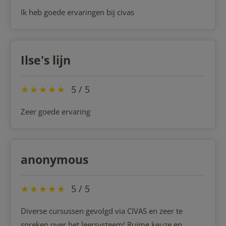
Ik heb goede ervaringen bij civas
Ilse's lijn
★
★
★
★
★
5 / 5
Zeer goede ervaring
anonymous
★
★
★
★
★
5 / 5
Diverse cursussen gevolgd via CIVAS en zeer te
spreken over het leersysteem! Ruime keuze en