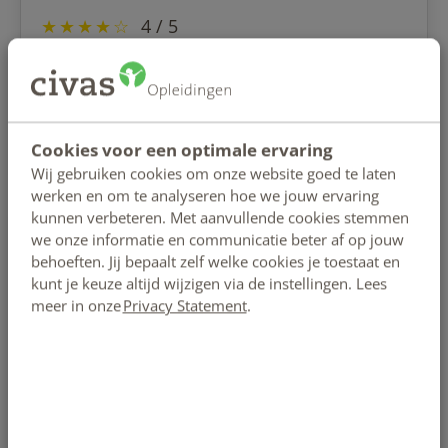
★
★
★
★
☆
4 / 5
Duidelijke uitleg in de studieboeken, de multiple
choice vragen over de hoofdstukken waren adequaat
en gaven weer wat je ongeveer te wachten staat op
Cookies voor een optimale ervaring
het examen.
Wij gebruiken cookies om onze website goed te laten
werken en om te analyseren hoe we jouw ervaring
kunnen verbeteren. Met aanvullende cookies stemmen
we onze informatie en communicatie beter af op jouw
YVitality
behoeften. Jij bepaalt zelf welke cookies je toestaat en
kunt je keuze altijd wijzigen via de instellingen. Lees
★
★
★
★
☆
3,5 / 5
meer in onze
Privacy Statement
.
Goede zelfstudie opleiding, brede informatie over
alle aspecten die met voeding te maken heeft