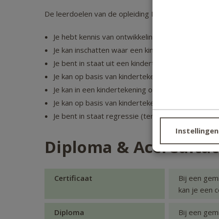
De leerdoelen van de opleiding Kindertekeningen ana
Je hebt kennis van ontwikkelingspsychologie.
Je kan inschatten waar een kind is in zijn (teken)o
Je bent in staat uit een kindertekening informatie
Je kan op basis van kindertekeningen inschatten 
Je kan in een kindertekening ontdekken wat het 
Je kan op basis van kindertekeningen inschatten o
Je bent in staat regressie (terugval) of een gebl
Instellingen
Diploma & Accreditat
Certificaat
Bij een gem
kan je een 
Diploma
Bij een gem