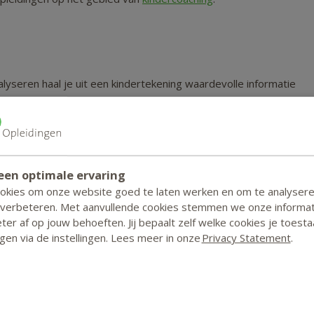
alyseren haal je uit een kindertekening waardevolle informatie
an heeft. Je leert onder andere:
van het kind
eningen beoordeelt
t
een optimale ervaring
ookies om onze website goed te laten werken en om te analyser
 verbeteren. Met aanvullende cookies stemmen we onze informat
er af op jouw behoeften. Jij bepaalt zelf welke cookies je toesta
 praktijkvoorbeelden leer je betekenis te geven aan ieder
zigen via de instellingen. Lees meer in onze
Privacy Statement
.
leen aan de hand van vastomlijnde voorschriften. Je moet er ook
angrijk. De lesstof bevat daarom veel praktijkopdrachten die je
 jarenlange werkervaring in zowel een pedagogisch als