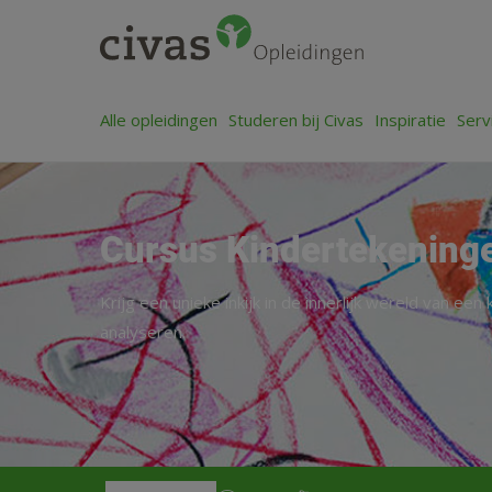
Alle opleidingen
Studeren bij Civas
Inspiratie
Serv
Cursus Kindertekening
Krijg een unieke inkijk in de innerlijk wereld van ee
analyseren.