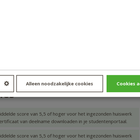
lyseren zijn:
ntwikkeling.
 te halen over het zelfbeeld en lichaamsbeeld van een kind.
wat er op onbewust niveau speelt bij een kind.
kind nodig heeft voor een gewone, gezonde ontwikkeling.
f het kind bijzondere behoeftes heeft.
okkeerde, vertraagde ontwikkeling te herkennen in een tekening.
Alleen noodzakelijke cookies
Cookies a
ies
iddelde score van 5,5 of hoger voor het ingezonden huiswerk
certificaat van deelname downloaden in je studentenportaal.
iddelde score van 5,5 of hoger voor het ingezonden huiswerk