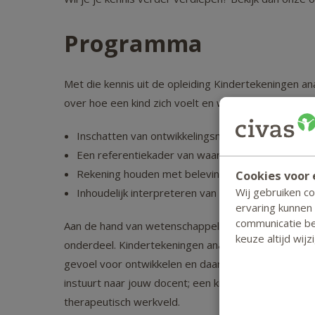
Programma
Met die kennis uit de opleiding Kindertekeningen an
over hoe een kind zich voelt en waar het behoefte a
Inschatten van ontwikkelingsniveau en tekenstijl 
Een referentiekader van waaruit je de kindertek
Rekening houden met belevingswereld en contex
Cookies voor 
Wij gebruiken c
Inhoudelijk interpreteren van tekeningen
ervaring kunnen
communicatie bet
Aan de hand van wetenschappelijke modellen en veel
keuze altijd wij
onderdeel. Kindertekeningen analyseren lukt niet al
gevoel voor ontwikkelen en daarvoor is ervaring bel
instuurt naar jouw docent; een kindertherapeut met
therapeutisch werkveld.