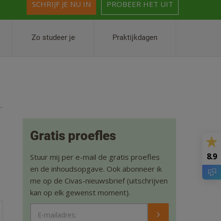
SCHRIJF JE NU IN
PROBEER HET UIT
Zo studeer je
Praktijkdagen
.
Gratis proefles
8.9
Stuur mij per e-mail de gratis proefles
en de inhoudsopgave. Ook abonneer ik
me op de Civas-nieuwsbrief (uitschrijven
kan op elk gewenst moment).
E-mailadres: