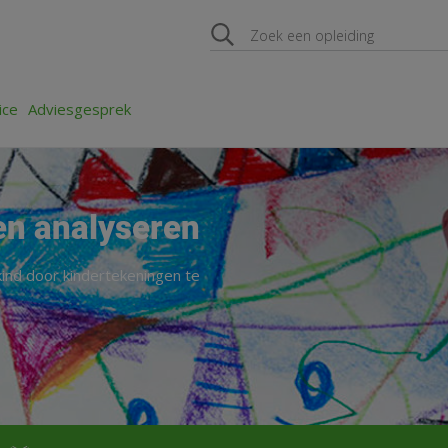
ice
Adviesgesprek
en analyseren
n kind door kindertekeningen te