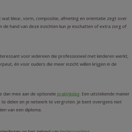
t wat kleur, vorm, compositie, afmeting en oriëntatie zegt over
 de hand van deze inzichten kun je inschatten of extra zorg of
nteressant voor iedereen die professioneel met kinderen werkt,
rpeut, én voor ouders die meer inzicht willen krijgen in de
Doe dan mee aan de optionele
praktijkdag
. Een uitstekende manier
te delen en je netwerk te vergroten. Je bent overigens niet
alen van een diploma.
opleidingen op het gebied van
kindercoaching
.