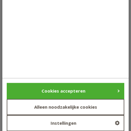
De onderstaande praktijkdag(en) zijn optioneel. Na de
start van je opleiding kun je deze eenvoudig aanschaffen
via je studentenportaal. De bijbehorende data, locaties en
prijzen worden hieronder weergegeven.
Inschrijven Praktijkweekend De basis van
coachen
Datum
Prijs
Locatie
zaterdag 5 september 2026
€
Natuur en
Cookies accepteren
485,00
Gezondheid
Centraal
Alleen noodzakelijke cookies
Lees meer
Maarssen
zaterdag 14 november 2026
€
Natuur en
Instellingen
485,00
Gezondheid