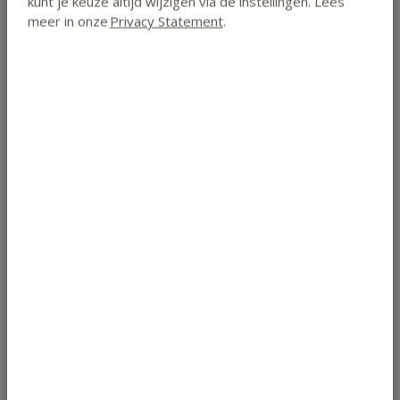
kunt je keuze altijd wijzigen via de instellingen. Lees
meer in onze
Privacy Statement
.
Digitaal studentenportaal
Je mag opzeggen
Huiswerk is niet verplicht
Diploma
Praktijkdagen