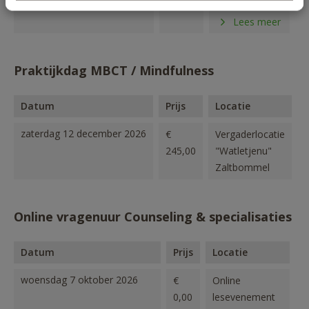
Centraal
Lees meer
Maarssen
Praktijkdag MBCT / Mindfulness
Datum
Prijs
Locatie
zaterdag 12 december 2026
€
Vergaderlocatie
245,00
"Watletjenu"
Zaltbommel
Online vragenuur Counseling & specialisaties
Datum
Prijs
Locatie
woensdag 7 oktober 2026
€
Online
0,00
lesevenement