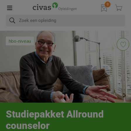
In het kort
Na afronding
Programma
Diploma & Accre
hbo-niveau
Studiepakket Allround
counselor