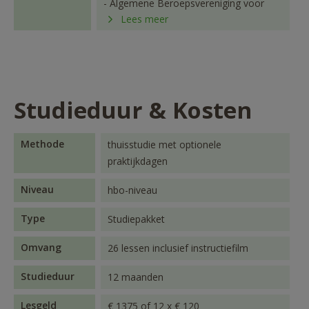
- Algemene Beroepsvereniging voor
Lees meer
Counselling (ABvC)
- Belangen Associatie Therapeut en
Consument (BATC)
- Vereniging ter Bevordering van
Alternatieve Geneeswijze (VBAG)
Studieduur & Kosten
- Complementair Aanvullende
Therapeuten (CAT)
- Platform CGZ
Methode
thuisstudie met optionele
praktijkdagen
Niveau
hbo-niveau
Type
Studiepakket
Omvang
26 lessen inclusief instructiefilm
Studieduur
12 maanden
Lesgeld
€ 1375 of 12 x € 120