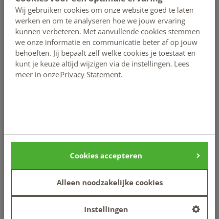
wijzen op emotie-eten.
Wij gebruiken cookies om onze website goed te laten
werken en om te analyseren hoe we jouw ervaring
​Vicieuze cirkel van
kunnen verbeteren. Met aanvullende cookies stemmen
we onze informatie en communicatie beter af op jouw
stress en eten
behoeften. Jij bepaalt zelf welke cookies je toestaat en
kunt je keuze altijd wijzigen via de instellingen. Lees
meer in onze
Privacy Statement
.
Soms kunnen mensen niet meer voelen wat nu honger en
wat verzadiging is. Ze gaan eten omdat er eten is. Of er
wordt speciaal eten in huis gehaald om te kunnen eten als
emoties opspelen. Door het vele eten ontstaat veelal
overgewicht en dat levert stress op. Op die manier wordt
een vicieuze cirkel in stand gehouden van stress, eten en
weer stress. Waar dit probleem begon, is niet altijd meer te
Cookies accepteren
achterhalen.
Alleen noodzakelijke cookies
​Samenspel van
gedachten, gevoelens
Instellingen