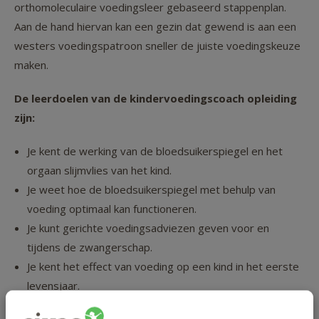
orthomoleculaire voedingsleer gebaseerd stappenplan.
Aan de hand hiervan kan een gezin dat gewend is aan een
westers voedingspatroon sneller de juiste voedingskeuze
maken.
De leerdoelen van de kindervoedingscoach opleiding
zijn:
Je kent de werking van de bloedsuikerspiegel en het
orgaan slijmvlies van het kind.
Je weet hoe de bloedsuikerspiegel met behulp van
voeding optimaal kan functioneren.
Je kunt gerichte voedingsadviezen geven voor en
tijdens de zwangerschap.
Je kent het effect van voeding op een kind in het eerste
levensjaar.
Je weet wat de verteringscapaciteit is van een kind