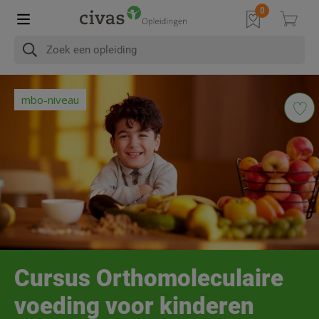
In het kort
Na afronding
Programma
Diploma & Accre
mbo-niveau
Cursus Orthomoleculaire
voeding voor kinderen