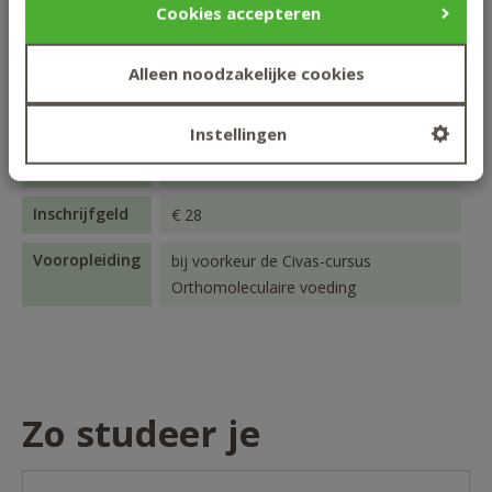
Cookies accepteren
Type
Cursus
Alleen noodzakelijke cookies
Omvang
6 lessen
Studieduur
3 maanden
Instellingen
Lesgeld
€ 355 of 4 x € 93
Inschrijfgeld
€ 28
Vooropleiding
bij voorkeur de Civas-cursus
Orthomoleculaire voeding
Zo studeer je