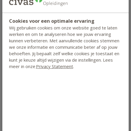
gedurende de eerste levensjaren.
Je weet hoe je de weerstand van een kind met voeding
kunt verhogen.
Cookies voor een optimale ervaring
Je weet welke elementen een goede maaltijd voor
Wij gebruiken cookies om onze website goed te laten
kinderen vanaf 1 jaar bevat.
werken en om te analyseren hoe we jouw ervaring
kunnen verbeteren. Met aanvullende cookies stemmen
Je weet bij welke veel voorkomende lichte aandoeningen
we onze informatie en communicatie beter af op jouw
voeding symptomen en klachten helpt verminderen.
behoeften. Jij bepaalt zelf welke cookies je toestaat en
Je kunt een stappenplan opstellen voor kinderen (en
kunt je keuze altijd wijzigen via de instellingen. Lees
volwassenen) om stapsgewijs anders te gaan eten.
meer in onze
Privacy Statement
.
Diploma & Accreditaties
Certificaat
Bij een gemiddelde score van 5,5 of
hoger voor het ingezonden huiswerk
kan je een certificaat van deelname