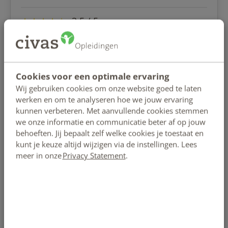
★
★
★
★
☆
3,5 / 5
Goede zelfstudie opleiding, brede informatie over
alle aspecten die met voeding te maken heeft
Cookies voor een optimale ervaring
Wij gebruiken cookies om onze website goed te laten
werken en om te analyseren hoe we jouw ervaring
anonymous
kunnen verbeteren. Met aanvullende cookies stemmen
we onze informatie en communicatie beter af op jouw
behoeften. Jij bepaalt zelf welke cookies je toestaat en
★
★
★
★
★
5 / 5
kunt je keuze altijd wijzigen via de instellingen. Lees
meer in onze
Privacy Statement
.
Ik ben erg tevreden over het studeren via CIVAS. De
lesstof is duidelijk, alles wordt goed uitgelegd. Je
kunt je eigen tempo bepalen wat ik als erg prettig
heb ervaren.