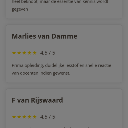
heel beknopt, maar de essentie van kennis wordt
gegeven
Marlies van Damme
★
★
★
★
★
4,5 / 5
Prima opleiding, duidelijke lesstof en snelle reactie
van docenten indien gewenst.
F van Rijswaard
★
★
★
★
★
4,5 / 5