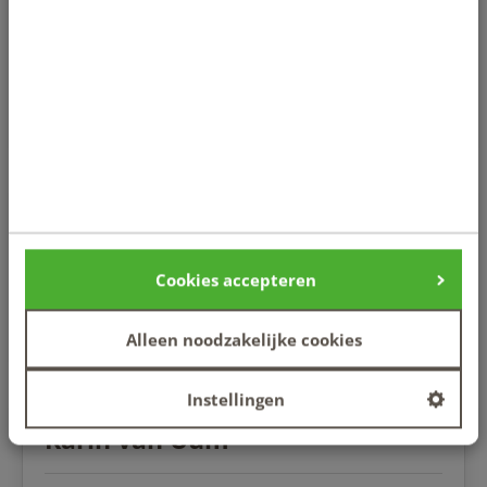
★
★
★
★
☆
4 / 5
Goede ervaring. Denken mee met de Student. Zeker
aan te raden.
The Healthy Once
Cookies accepteren
★
★
★
★
★
5 / 5
Fantastisch!
Alleen noodzakelijke cookies
Instellingen
Karin van Uum