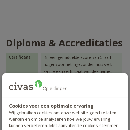
Diploma & Accreditaties
Certificaat
Bij een gemiddelde score van 5,5 of
hoger voor het ingezonden huiswerk
kan je een certificaat van deelname
Lees meer
downloaden in je studentenportaal.
Diploma
Bij een gemiddelde score van 5,5 of
hoger voor het ingezonden huiswerk en
een voldoende voor het thuis af te
Cookies voor een optimale ervaring
Lees meer
leggen openboekexamen ontvang je
Wij gebruiken cookies om onze website goed te laten
het Civas-diploma Intuïtieve
werken en om te analyseren hoe we jouw ervaring
Accreditaties
- KTNO
ontwikkeling.
kunnen verbeteren. Met aanvullende cookies stemmen
- BATC