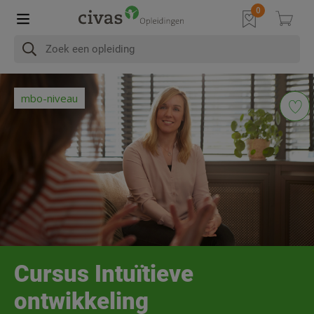
In het kort
Na afronding
Programma
Diploma & Accre
mbo-niveau
Cursus Intuïtieve
ontwikkeling