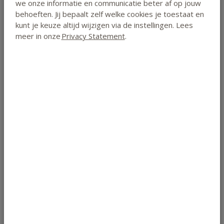
we onze informatie en communicatie beter af op jouw
- CAT
behoeften. Jij bepaalt zelf welke cookies je toestaat en
kunt je keuze altijd wijzigen via de instellingen. Lees
meer in onze
Privacy Statement
.
Studieduur & Kosten
Methode
thuisstudie
Niveau
mbo-niveau
Type
Cursus
Omvang
14 lessen
Studieduur
6 maanden
Lesgeld
€ 350 of 5 x € 74