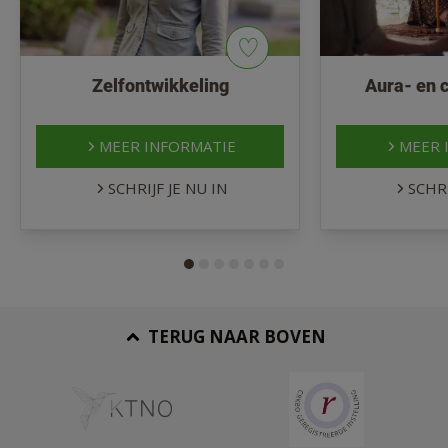
Zelfontwikkeling
Aura- en 
MEER INFORMATIE
MEER 
SCHRIJF JE NU IN
SCHRI
TERUG NAAR BOVEN