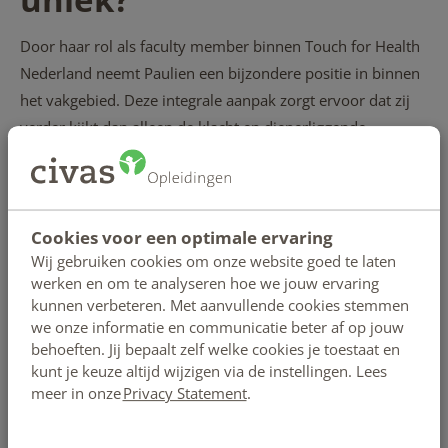
Door haar rol als faculty member binnen Touch for Health
Nederland neemt Paulien een bijzondere positie in binnen
het vakgebied. Deze integrale aanpak zorgt ervoor dat zij
verder kijkt dan alleen de klacht en dieperliggende
oorzaken meeneemt in haar behandelingen en lessen.
Paulien als docent
Cookies voor een optimale ervaring
Paulien geeft zowel basis- als gevorderde cursussen
Wij gebruiken cookies om onze website goed te laten
in
kinesiologie
en weet complexe materie toegankelijk te
werken en om te analyseren hoe we jouw ervaring
kunnen verbeteren. Met aanvullende cookies stemmen
maken. In haar lessen staat niet alleen kennisoverdracht
we onze informatie en communicatie beter af op jouw
centraal, maar ook het leren begrijpen van de signalen van
behoeften. Jij bepaalt zelf welke cookies je toestaat en
het lichaam.
kunt je keuze altijd wijzigen via de instellingen. Lees
meer in onze
Privacy Statement
.
Touch for Health vormt hierbij het fundament van de
kinesiologie en is toegankelijk voor iedereen. De opleiding