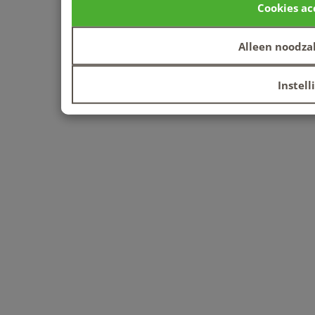
Cookies ac
Alleen noodzak
Instell