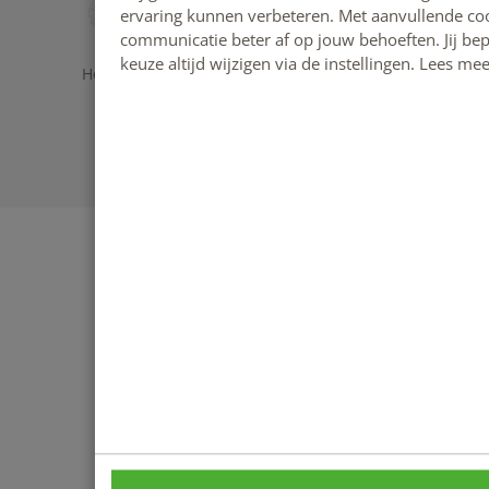
ervaring kunnen verbeteren. Met aanvullende c
communicatie beter af op jouw behoeften. Jij bepa
keuze altijd wijzigen via de instellingen. Lees me
Home
-
Privacybeleid
-
Disclaimer
-
Reviews
Beoordeling door klanten: