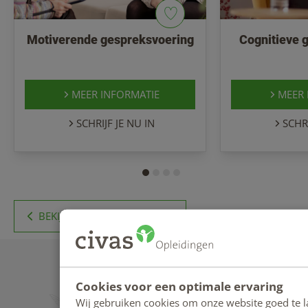
Motiverende gespreksvoering
Cognitieve 
MEER INFORMATIE
MEER 
SCHRIJF JE NU IN
SCHRI
BEKIJK ALLE BLOGBERICHTEN
TERUG NAAR BOVEN
Cookies voor een optimale ervaring
Wij gebruiken cookies om onze website goed te 