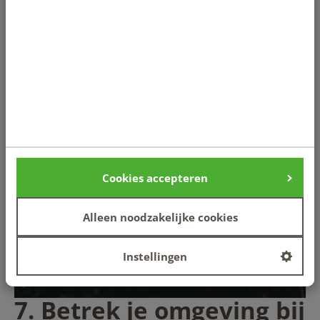
Of maak met elkaar een lange bos- of strandwandeling.
Zorg dat je niet te veel zit en blijf in beweging door de
dag heen.
Neem regelmatige korte bewegingspauzes. Als je veel
zit: ga ieder uur even de benen strekken, loop de trap op
en neer of maak een paar kniebuigingen!
Cookies accepteren
Alleen noodzakelijke cookies
Instellingen
7. Betrek je omgeving bij