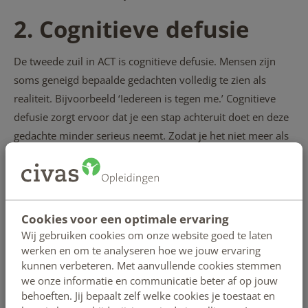
2. Cognitieve defusie
De tweede zuil in ACT is cognitieve defusie. Mensen zijn
soms geneigd bepaalde gedachten volledig te zien als
realiteit. Bijvoorbeeld ‘Iedereen is tegen me.’ Cognitieve
defusie zorgt ervoor dat je een stap achteruit doet en deze
gedachte minder serieus neemt. Zodat je het niet meer als
dé waarheid ziet. Paul: “Door een ander perspectief aan te
nemen kun je de ‘realiteit’ relativeren. De negatieve emotie
blijft, maar je plaatst deze in een ander perspectief. Zoals:
‘De gedachte dat iedereen tegen me is roept negatieve
Cookies voor een optimale ervaring
emotie bij me op’.”
Wij gebruiken cookies om onze website goed te laten
werken en om te analyseren hoe we jouw ervaring
3. Acceptatie
kunnen verbeteren. Met aanvullende cookies stemmen
we onze informatie en communicatie beter af op jouw
behoeften. Jij bepaalt zelf welke cookies je toestaat en
De naam zegt het al: bij ACT therapie draait veel om