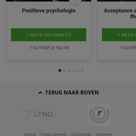
Positieve psychologie
Acceptance 
th
MEER INFORMATIE
MEER 
SCHRIJF JE NU IN
SCHRI
TERUG NAAR BOVEN
Home
-
Privacybeleid
-
Disclaimer
-
Reviews