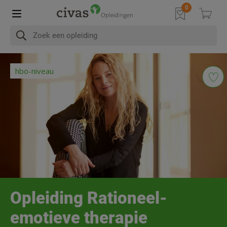
In het kort
Na afronding
Programma
Diploma & Accre
hbo-niveau
Opleiding Rationeel-
emotieve therapie