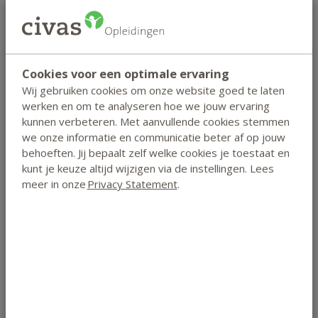
Diploma & Accreditaties
Cookies voor een optimale ervaring
Certificaat
Bij een gemiddelde score van 5,5 of
Wij gebruiken cookies om onze website goed te laten
hoger voor het ingezonden huiswerk
werken en om te analyseren hoe we jouw ervaring
kan je een certificaat van deelname
kunnen verbeteren. Met aanvullende cookies stemmen
Lees meer
downloaden in je studentenportaal.
we onze informatie en communicatie beter af op jouw
behoeften. Jij bepaalt zelf welke cookies je toestaat en
Diploma
Bij een gemiddelde score van 5,5 of
kunt je keuze altijd wijzigen via de instellingen. Lees
hoger voor het ingezonden huiswerk en
meer in onze
Privacy Statement
.
een voldoende voor het thuis af te
Lees meer
leggen openboekexamen ontvang je
het Civas-diploma Rationeel-emotieve
Accreditaties
- ABvC (Algemene Beroepsvereniging
therapie.
voor Counselling): 30 PE-punten
- BATC
Lees meer
- VBAG
- NVST