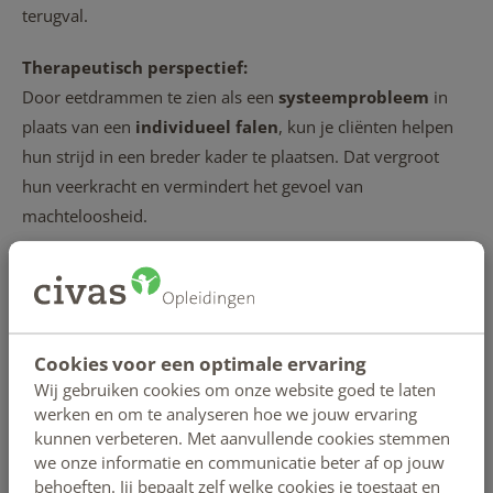
terugval.
Therapeutisch perspectief:
Door eetdrammen te zien als een
systeemprobleem
in
plaats van een
individueel falen
, kun je cliënten helpen
hun strijd in een breder kader te plaatsen. Dat vergroot
hun veerkracht en vermindert het gevoel van
machteloosheid.
Van kennis naar gedrag:
waar het vaak stokt
Cookies voor een optimale ervaring
Veel cliënten weten prima
wat
gezond is, maar vinden het
Wij gebruiken cookies om onze website goed te laten
lastig om dat
in de praktijk
toe te passen. Dat gat tussen
werken en om te analyseren hoe we jouw ervaring
kennis en gedrag is een bekend fenomeen in
kunnen verbeteren. Met aanvullende cookies stemmen
gedragspsychologie.
we onze informatie en communicatie beter af op jouw
behoeften. Jij bepaalt zelf welke cookies je toestaat en