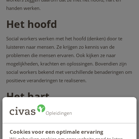
handen werken.
Het hoofd
Social workers werken met het hoofd (denken) door te
luisteren naar mensen. Ze krijgen zo kennis van de
problemen die mensen ervaren. Ook kijken ze naar
mogelijkheden, krachten en oplossingen. Bovendien zijn
social workers bekend met verschillende benaderingen om
positieve veranderingen te realiseren.
Het hart
Social workers werken met het hart (gevoel) omdat de
relaties die ze aangaan altijd over emoties gaan. Social
work is primair sociaal-relationeel werk. Situaties en
Cookies voor een optimale ervaring
mensen aanvoelen en empathisch reageren zijn daarbij