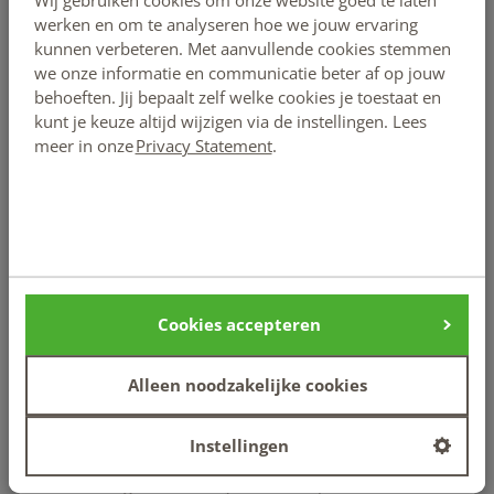
Wij gebruiken cookies om onze website goed te laten
onmisbaar.
werken en om te analyseren hoe we jouw ervaring
kunnen verbeteren. Met aanvullende cookies stemmen
De handen
we onze informatie en communicatie beter af op jouw
behoeften. Jij bepaalt zelf welke cookies je toestaat en
kunt je keuze altijd wijzigen via de instellingen. Lees
Social workers werken met hun handen omdat mensen
meer in onze
Privacy Statement
.
vaak behoefte hebben aan praktische ondersteuning, zoals
samen formulieren invullen of boodschappen doen. Al
deze vormen van ondersteuning behoren tot het vakgebied
van social work. Maar uiteindelijk gaat het er om dat
mensen weer in hun kracht komen, zo veel mogelijk op
eigen benen kunnen staan en de regie over hun eigen
Cookies accepteren
leven krijgen. Zo kunnen ze weer actief deelnemen aan de
maatschappij.
Alleen noodzakelijke cookies
Social workers werken zowel preventief, door te
Instellingen
voorkomen dat problemen ontstaan, als curatief, door
ondersteuning te bieden bij bestaande problemen. Ze